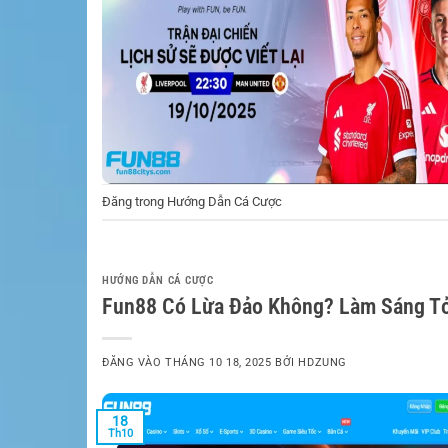
Đăng trong
Hướng Dẫn Cá Cược
HƯỚNG DẪN CÁ CƯỢC
Fun88 Có Lừa Đảo Không? Làm Sáng Tỏ
ĐĂNG VÀO
THÁNG 10 18, 2025
BỞI
HDZUNG
18
Th10