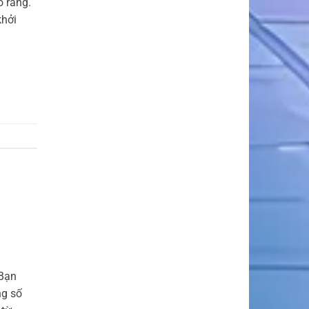
õ ràng.
khởi
 Bạn
ng số