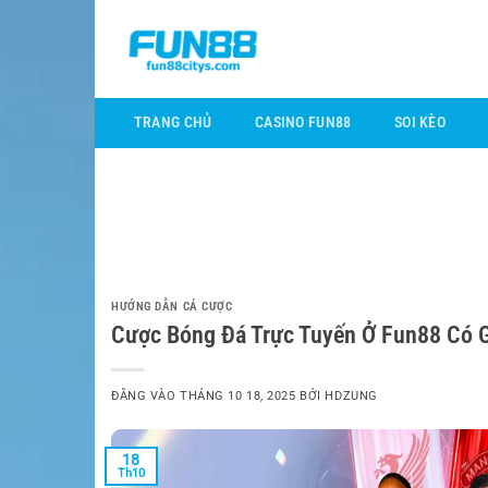
Bỏ
qua
nội
dung
TRANG CHỦ
CASINO FUN88
SOI KÈO
HƯỚNG DẪN CÁ CƯỢC
Cược Bóng Đá Trực Tuyến Ở Fun88 Có 
ĐĂNG VÀO
THÁNG 10 18, 2025
BỞI
HDZUNG
18
Th10