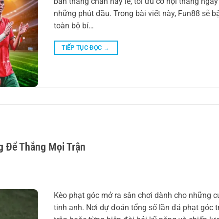
bàn thắng chẵn hay lẻ, tối ưu cơ hội thắng ngay
những phút đầu. Trong bài viết này, Fun88 sẽ b
toàn bộ bí…
TIẾP TỤC ĐỌC
→
g Để Thắng Mọi Trận
Kèo phạt góc mở ra sân chơi dành cho những c
tinh anh. Nơi dự đoán tổng số lần đá phạt góc t