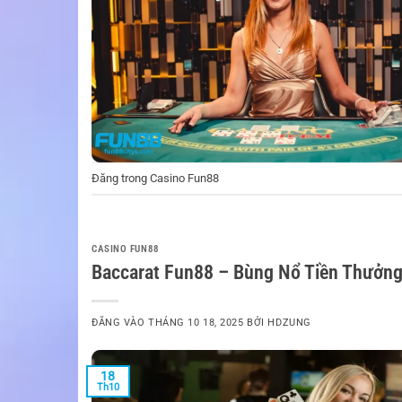
Đăng trong
Casino Fun88
CASINO FUN88
Baccarat Fun88 – Bùng Nổ Tiền Thưởng
ĐĂNG VÀO
THÁNG 10 18, 2025
BỞI
HDZUNG
18
Th10