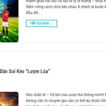
mạnh giữa hai đội và tạo ra tỷ lệ thắng – thua r
Nắm vững cách chơi kèo châu Á chính là bước 
đầu để…
TIẾP TỤC ĐỌC
→
 Dân Soi Kèo “Lượm Lúa”
Kèo chẵn lẻ – Vũ khí của cược thủ thông minh!
không cần là chuyên gia vẫn có thể dự đoán tổ