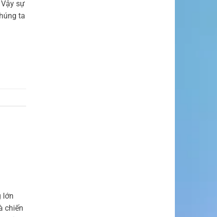
 Vậy sự
Chúng ta
 lớn
à chiến