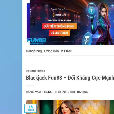
Đăng trong
Hướng Dẫn Cá Cược
CASINO FUN88
Blackjack Fun88 – Đối Kháng Cực Mạnh
ĐĂNG VÀO
THÁNG 10 18, 2025
BỞI
HDZUNG
18
Th10