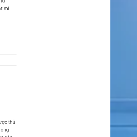
 từ
ật mí
ược thủ
rong