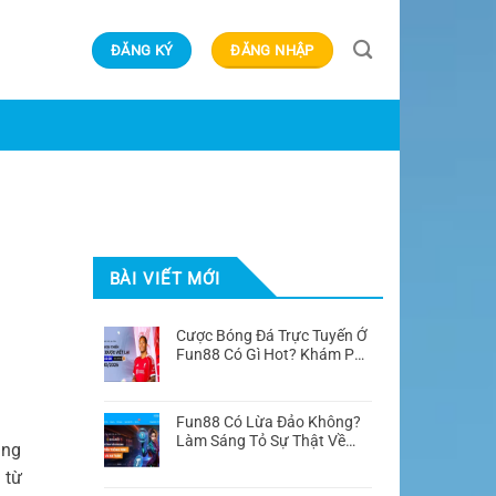
ĐĂNG KÝ
ĐĂNG NHẬP
BÀI VIẾT MỚI
Cược Bóng Đá Trực Tuyến Ở
Fun88 Có Gì Hot? Khám Phá
Ngay!
Fun88 Có Lừa Đảo Không?
Làm Sáng Tỏ Sự Thật Về
áng
Nhà Cái Hàng Đầu
 từ