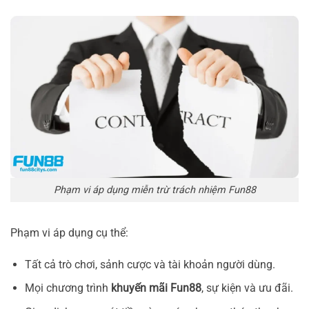
Phạm vi áp dụng miễn trừ trách nhiệm Fun88
Phạm vi áp dụng cụ thể:
Tất cả trò chơi, sảnh cược và tài khoản người dùng.
Mọi chương trình
khuyến mãi Fun88
, sự kiện và ưu đãi.