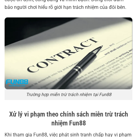
bảo người chơi hiểu rõ giới hạn trách nhiệm của đôi bên.
Trường hợp miễn trừ trách nhiệm tại Fun88
Xử lý vi phạm theo chính sách miễn trừ trách
nhiệm Fun88
Khi tham gia Fun88, việc phát sinh tranh chấp hay vi phạm