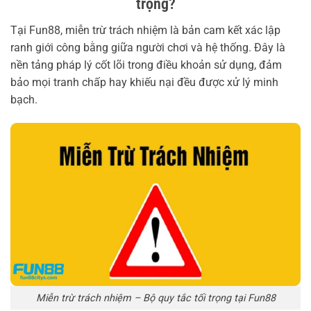
trọng?
Tại Fun88, miễn trừ trách nhiệm là bản cam kết xác lập
ranh giới công bằng giữa người chơi và hệ thống. Đây là
nền tảng pháp lý cốt lõi trong điều khoản sử dụng, đảm
bảo mọi tranh chấp hay khiếu nại đều được xử lý minh
bạch.
Miễn trừ trách nhiệm – Bộ quy tắc tối trọng tại Fun88