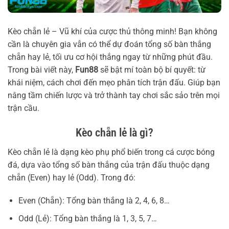
Kèo chẵn lẻ – Vũ khí của cược thủ thông minh! Bạn không
cần là chuyên gia vẫn có thể dự đoán tổng số bàn thắng
chẵn hay lẻ, tối ưu cơ hội thắng ngay từ những phút đầu.
Trong bài viết này,
Fun88
sẽ bật mí toàn bộ bí quyết: từ
khái niệm, cách chơi đến mẹo phân tích trận đấu. Giúp bạn
nâng tầm chiến lược và trở thành tay chơi sắc sảo trên mọi
trận cầu.
Kèo chẵn lẻ là gì?
Kèo chẵn lẻ là dạng kèo phụ phổ biến trong cá cược bóng
đá, dựa vào tổng số bàn thắng của trận đấu thuộc dạng
chẵn (Even) hay lẻ (Odd). Trong đó:
Even (Chẵn): Tổng bàn thắng là 2, 4, 6, 8…
Odd (Lẻ): Tổng bàn thắng là 1, 3, 5, 7…