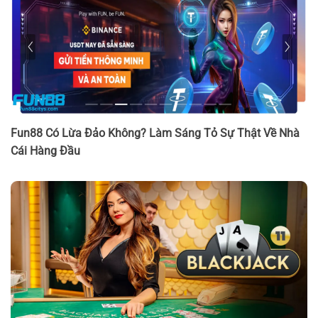
Fun88 Có Lừa Đảo Không? Làm Sáng Tỏ Sự Thật Về Nhà
Cái Hàng Đầu