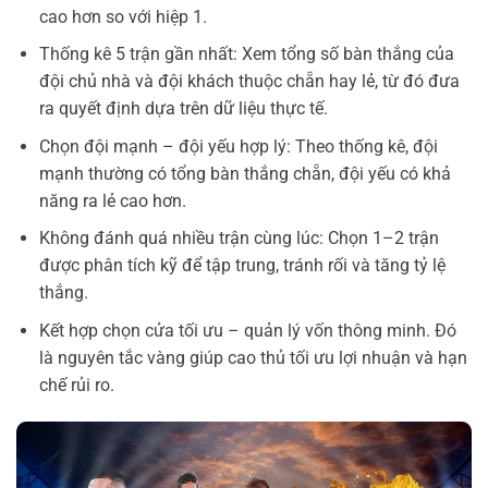
cao hơn so với hiệp 1.
Thống kê 5 trận gần nhất: Xem tổng số bàn thắng của
đội chủ nhà và đội khách thuộc chẵn hay lẻ, từ đó đưa
ra quyết định dựa trên dữ liệu thực tế.
Chọn đội mạnh – đội yếu hợp lý: Theo thống kê, đội
mạnh thường có tổng bàn thắng chẵn, đội yếu có khả
năng ra lẻ cao hơn.
Không đánh quá nhiều trận cùng lúc: Chọn 1–2 trận
được phân tích kỹ để tập trung, tránh rối và tăng tỷ lệ
thắng.
Kết hợp chọn cửa tối ưu – quản lý vốn thông minh. Đó
là nguyên tắc vàng giúp cao thủ tối ưu lợi nhuận và hạn
chế rủi ro.