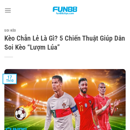
Bỏ
qua
nội
dung
SOI KÈO
Kèo Chẵn Lẻ Là Gì? 5 Chiến Thuật Giúp Dân
Soi Kèo “Lượm Lúa”
17
Th10