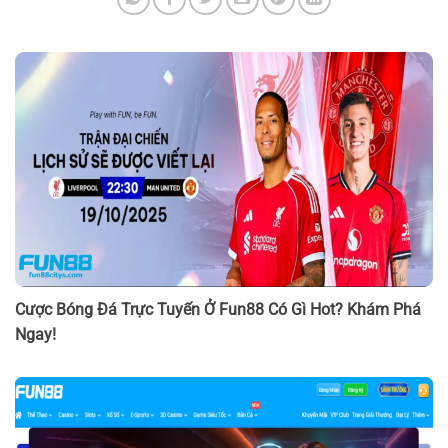
Cược Bóng Đá Trực Tuyến Ở Fun88 Có Gì Hot? Khám Phá
Ngay!